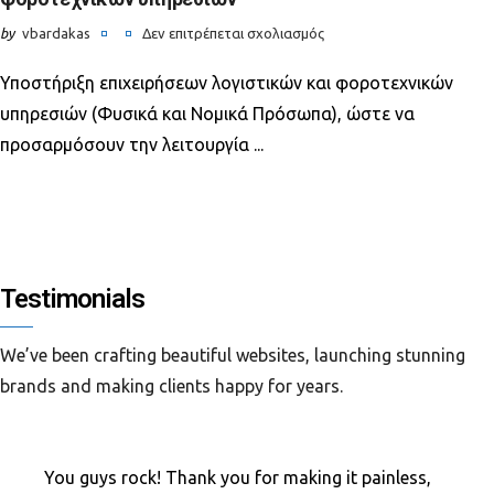
by
vbardakas
Δεν επιτρέπεται σχολιασμός
στο
Υποστήριξη επιχειρήσεων λογιστικών και φοροτεχνικών
Επιχορήγηση
επιχειρήσεων
υπηρεσιών (Φυσικά και Νομικά Πρόσωπα), ώστε να
παροχής
προσαρμόσουν την λειτουργία ...
λογιστικών
και
φοροτεχνικών
υπηρεσιών
Testimonials
We’ve been crafting beautiful websites, launching stunning
brands and making clients happy for years.
You guys rock! Thank you for making it painless,