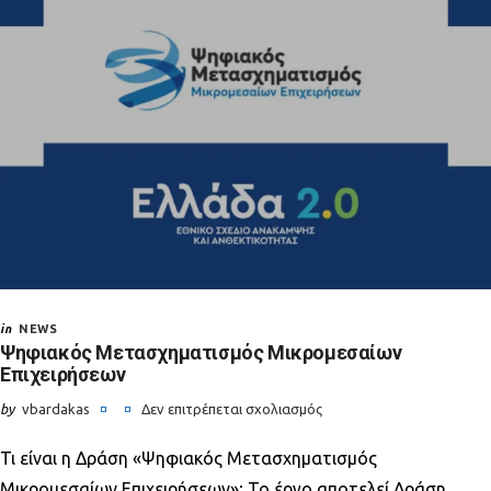
τιμολόγηση
στις
Β2Β
συναλλαγές
in
NEWS
Ψηφιακός Μετασχηματισμός Μικρομεσαίων
Επιχειρήσεων
by
vbardakas
Δεν επιτρέπεται σχολιασμός
στο
Τι είναι η Δράση «Ψηφιακός Μετασχηματισμός
Ψηφιακός
Μετασχηματισμός
Μικρομεσαίων Επιχειρήσεων»; Το έργο αποτελεί Δράση