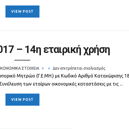
VIEW POST
017 – 14η εταιρική χρήση
ΙΚΟΝΟΜΙΚΆ ΣΤΟΙΧΕΊΑ
Δεν επιτρέπεται σχολιασμός
στο
μπορικό Μητρώο (Γ.Ε.ΜΗ.) με Κωδικό Αριθμό Καταχώρισης 1
Ισολογισμός
Συνέλευση των εταίρων οικονομικές καταστάσεις με τις ...
2017
–
VIEW POST
14η
εταιρική
χρήση