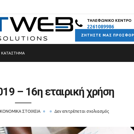
ΤΗΛΕΦΩΝΙΚΌ ΚΈΝΤΡΟ
2261089986
ΖΗΤΉΣΤΕ ΜΑΣ ΠΡΟΣΦΟ
Σ ΚΑΤΑΣΤΗΜΑ
019 – 16η εταιρική χρήση
ΙΚΟΝΟΜΙΚΆ ΣΤΟΙΧΕΊΑ
Δεν επιτρέπεται σχολιασμός
στο
Iσολογισμός
2019