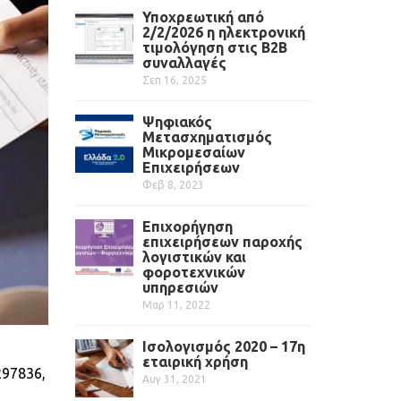
Υποχρεωτική από
2/2/2026 η ηλεκτρονική
τιμολόγηση στις Β2Β
συναλλαγές
Σεπ 16, 2025
Ψηφιακός
Μετασχηματισμός
Μικρομεσαίων
Επιχειρήσεων
Φεβ 8, 2023
Επιχορήγηση
επιχειρήσεων παροχής
λογιστικών και
φοροτεχνικών
υπηρεσιών
Μαρ 11, 2022
Iσολογισμός 2020 – 17η
εταιρική χρήση
297836,
Αυγ 31, 2021