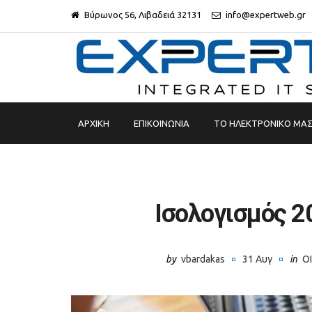
Βύρωνος 56, Λιβαδειά 32131
info@expertweb.gr
ΑΡΧΙΚΉ
EΠΙΚΟΙΝΩΝΊΑ
TO ΗΛΕΚΤΡΟΝΙΚΟ ΜΑ
Iσολογισμός 2
by
vbardakas
31 Αυγ
in
Ο