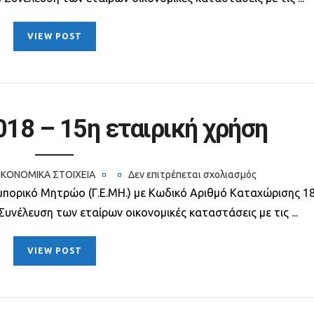
VIEW POST
018 – 15η εταιρική χρήση
ΙΚΟΝΟΜΙΚΆ ΣΤΟΙΧΕΊΑ
Δεν επιτρέπεται σχολιασμός
στο
μπορικό Μητρώο (Γ.Ε.ΜΗ.) με Κωδικό Αριθμό Καταχώρισης 1
Iσολογισμός
Συνέλευση των εταίρων οικονομικές καταστάσεις με τις ...
2018
–
VIEW POST
15η
εταιρική
χρήση