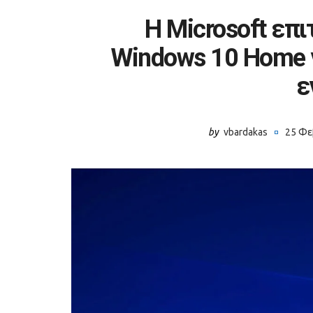
Η Microsoft επ
Windows 10 Home 
ε
by
vbardakas
25 Φε